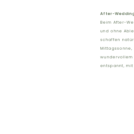
After-Weddin
Beim After-Wed
und ohne Able
schaffen natür
Mittagssonne, 
wundervollem 
entspannt, mit
NOC