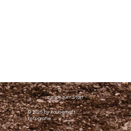
bt Fragen zum Ablauf oder zu meinen Angeboten ?
htet, dass ich euren großen Tag fotografisch festhalte u
nsam
wundervolle Erinnerungen schaffen
?​
 euch gerne per
Mail
oder über mein
Kontaktformular
.
eu mich von euch zu hören!
zurück zum Start
© 2025 by Zauberhaft
Fotografie