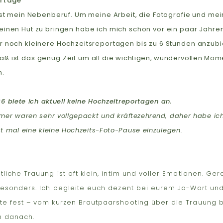
rtage
ist mein Nebenberuf. Um meine Arbeit, die Fotografie und mei
einen Hut zu bringen habe ich mich schon vor ein paar Jahre
r noch kleinere Hochzeitsreportagen bis zu 6 Stunden anzubi
ß ist das genug Zeit um all die
wichtigen, wundervollen Mom
n
.
26 biete ich aktuell keine Hochzeitreportagen an.
mmer waren sehr vollgepackt und
kräftezehrend
, daher habe ic
t mal eine kleine Hochzeits-Foto-Pause einzulegen.
liche Trauung ist oft klein, intim und voller Emotionen. G
esonders. Ich begleite euch dezent bei eurem Ja-Wort und 
 fest – vom kurzen Brautpaarshooting über die Trauung b
 danach.