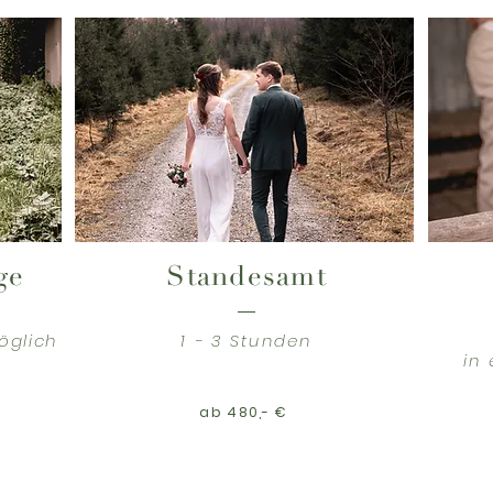
ge
Standesamt
öglich
1 - 3 Stunden
in
ab 480,- €