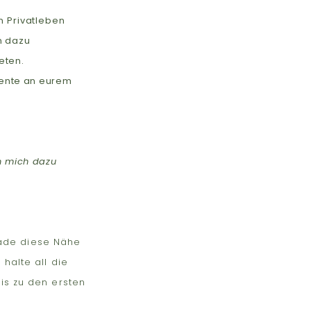
n Privatleben
n dazu
eten.
ente an eurem
h mich dazu
erade diese Nähe
halte all die
is zu den ersten