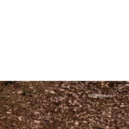
Ihr ha
Ihr möc
gemei
Meldet
​Ich fr
Impressum