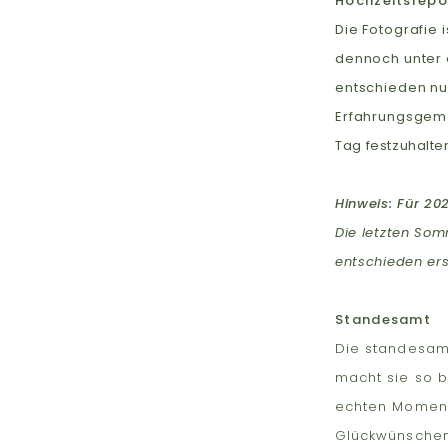
Hochzeitsrepo
Die Fotografie 
dennoch unter 
entschieden nu
Erfahrungsgemä
Tag
festzuhalte
Hinweis: Für 20
Die letzten So
entschieden ers
Standesamt
Die standesamt
macht sie so b
echten Momente
Glückwünschen