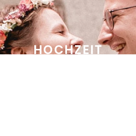
HOCHZEIT
Lasst uns gemeinsam wertvolle Erinnerungen schaffen,
euch noch in etlichen Jahren ein Lächeln ins Gesicht zau