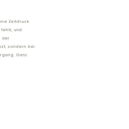
hne Zeitdruck
fehlt, und
n der
sst, sondern bei
rgang. Ganz